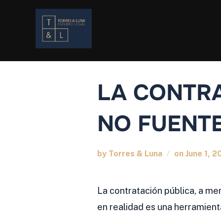
Skip
to
content
LA CONTRA
NO FUENT
Posted
by
Torres & Luna
on
June 1, 2
on
La contratación pública, a me
en realidad es una herramient