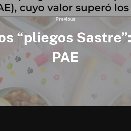
Previous
Previous
os “pliegos Sastre”
PAE