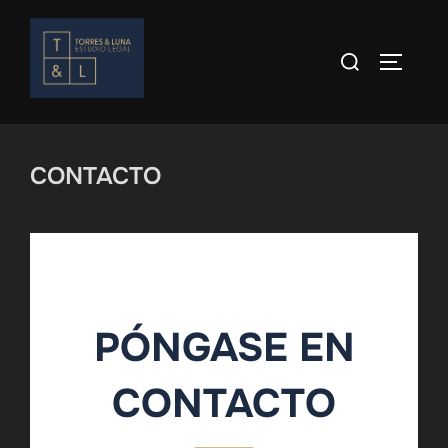
Skip
to
Search
TOGGLE
content
for:
CONTACTO
PÓNGASE EN
CONTACTO