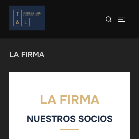
Skip
to
Search
TOGGLE
content
for:
LA FIRMA
LA FIRMA
NUESTROS SOCIOS