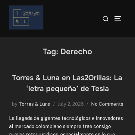
Skip
to
Search
TOGGLE
content
for:
Tag:
Derecho
Torres & Luna en Las2Orillas: La
‘letra pequeña’ de Tesla
Posted
by
Torres & Luna
July 2, 2026
No Comments
on
La llegada de gigantes tecnológicos e innovadores
al mercado colombiano siempre trae consigo
nuevos retos jurídicos, especialmente en lo que